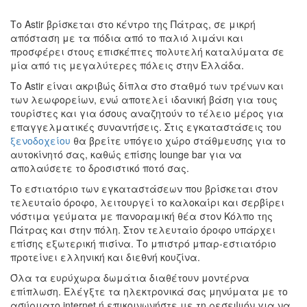
Το Astir βρίσκεται στο κέντρο της Πάτρας, σε μικρή
απόσταση με τα πόδια από το παλιό λιμάνι και
προσφέρει στους επισκέπτες πολυτελή καταλύματα σε
μία από τις μεγαλύτερες πόλεις στην Ελλάδα.
Το Astir είναι ακριβώς δίπλα στο σταθμό των τρένων και
των λεωφορείων, ενώ αποτελεί ιδανική βάση για τους
τουρίστες και για όσους αναζητούν το τέλειο μέρος για
επαγγελματικές συναντήσεις. Στις εγκαταστάσεις του
ξενοδοχείου
θα βρείτε υπόγειο χώρο στάθμευσης για το
αυτοκίνητό σας, καθώς επίσης lounge bar για να
απολαύσετε το δροσιστικό ποτό σας.
Το εστιατόριο των εγκαταστάσεων που βρίσκεται στον
τελευταίο όροφο, λειτουργεί το καλοκαίρι και σερβίρει
νόστιμα γεύματα με πανοραμική θέα στον Κόλπο της
Πάτρας και στην πόλη. Στον τελευταίο όροφο υπάρχει
επίσης εξωτερική πισίνα. Το μπιστρό μπαρ-εστιατόριο
προτείνει ελληνική και διεθνή κουζίνα.
Όλα τα ευρύχωρα δωμάτια διαθέτουν μοντέρνα
επίπλωση. Ελέγξτε τα ηλεκτρονικά σας μηνύματα με το
ασύρματο internet ή επικοινωνήστε με τη ρεσεψιόν για να