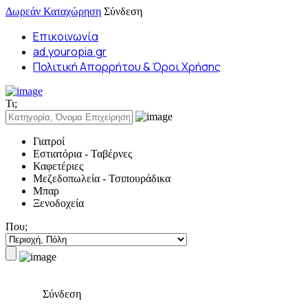
Δωρεάν Καταχώρηση
Σύνδεση
Επικοινωνία
ad.youropia.gr
Πολιτική Απορρήτου & Όροι Χρήσης
Τι;
Γιατροί
Εστιατόρια - Ταβέρνες
Καφετέριες
Μεζεδοπωλεία - Τσιπουράδικα
Μπαρ
Ξενοδοχεία
Που;
Σύνδεση