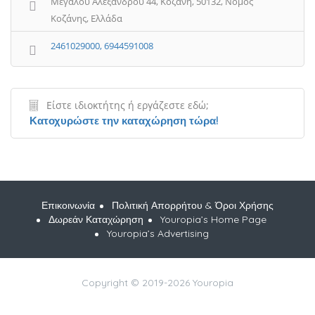
Μεγάλου Αλεξάνδρου 44, Κοζάνη, 50132, Νομός
Κοζάνης, Ελλάδα
2461029000, 6944591008
Είστε ιδιοκτήτης ή εργάζεστε εδώ;
Κατοχυρώστε την καταχώρηση τώρα!
Επικοινωνία
Πολιτική Απορρήτου & Όροι Χρήσης
Δωρεάν Καταχώρηση
Youropia’s Home Page
Youropia’s Advertising
Copyright © 2019-2026 Youropia