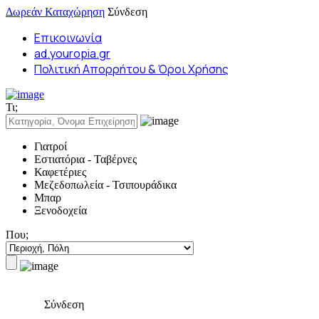
Δωρεάν Καταχώρηση
Σύνδεση
Επικοινωνία
ad.youropia.gr
Πολιτική Απορρήτου & Όροι Χρήσης
Τι;
Γιατροί
Εστιατόρια - Ταβέρνες
Καφετέριες
Μεζεδοπωλεία - Τσιπουράδικα
Μπαρ
Ξενοδοχεία
Που;
Σύνδεση