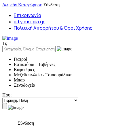
Δωρεάν Καταχώρηση
Σύνδεση
Επικοινωνία
ad.youropia.gr
Πολιτική Απορρήτου & Όροι Χρήσης
Τι;
Γιατροί
Εστιατόρια - Ταβέρνες
Καφετέριες
Μεζεδοπωλεία - Τσιπουράδικα
Μπαρ
Ξενοδοχεία
Που;
Σύνδεση