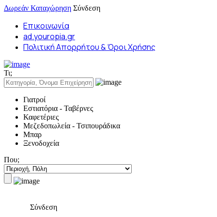
Δωρεάν Καταχώρηση
Σύνδεση
Επικοινωνία
ad.youropia.gr
Πολιτική Απορρήτου & Όροι Χρήσης
Τι;
Γιατροί
Εστιατόρια - Ταβέρνες
Καφετέριες
Μεζεδοπωλεία - Τσιπουράδικα
Μπαρ
Ξενοδοχεία
Που;
Σύνδεση