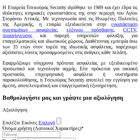
Η Εταιρεία Τσεκούρας Security ιδρύθηκε το 1989 και έχει έδρα τις
ιδιόκτητες κτηριακές εγκαταστάσεις της στην περιοχή του Αγίου
Στεφάνου Αττικής. Με τεχνογνωσία από τις Ηνωμένες Πολιτείες
της Αμερικής, η εταιρία εξειδικεύεται στην
εγκατάσταση
συστημάτων ασφαλείας
,
ελέγχου πρόσβασης
,
CCTV
,
πυρανίχνευσης
και παροχή υπηρεσιών φύλαξης για
επαγγελματικούς και ιδιωτικούς χώρους. Διαθέτοντας εμπειρία άνω
των 35 ετών στον τομέα της ιδιωτικής ασφάλειας, παρέχουμε
αξιόπιστες λύσεις προσαρμοσμένες στις ανάγκες κάθε πελάτη.
Εφαρμόζουμε σύγχρονα πρότυπα ασφαλείας με εξειδικευμένο
προσωπικό και τεχνολογία αιχμής. Είτε πρόκειται για οικιακή
προστασία, επιχειρησιακή ασφάλεια ή συστήματα
παρακολούθησης, η Tσεκούρας Security αποτελεί την εγγύηση για
άμεση, αποτελεσματική και επαγγελματική εξυπηρέτηση.
Βαθμολογήστε μας και γράψτε μια αξιολόγηση
Αξιολόγηση
Επιλέξτε Εικόνες
Επιλογή
Όνομα χρήστη (Λατινικοί Χαρακτήρες)
*