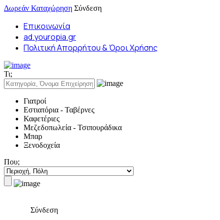
Δωρεάν Καταχώρηση
Σύνδεση
Επικοινωνία
ad.youropia.gr
Πολιτική Απορρήτου & Όροι Χρήσης
Τι;
Γιατροί
Εστιατόρια - Ταβέρνες
Καφετέριες
Μεζεδοπωλεία - Τσιπουράδικα
Μπαρ
Ξενοδοχεία
Που;
Σύνδεση