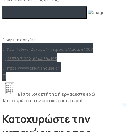
Λάβετε οδηγίες
Άνω Πεδινά, Ζαγόρι, Ήπειρος, Ελλάδα, 44007
26530 71202, 6944 394193
https://www.orestishouse.gr/
Είστε ιδιοκτήτης ή εργάζεστε εδώ;
Κατοχυρώστε την καταχώρηση τώρα!
Κατοχυρώστε την