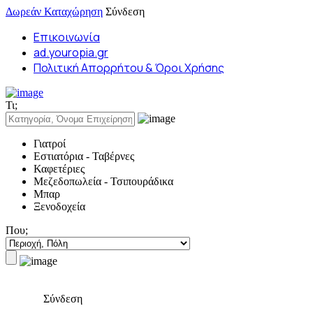
Δωρεάν Καταχώρηση
Σύνδεση
Επικοινωνία
ad.youropia.gr
Πολιτική Απορρήτου & Όροι Χρήσης
Τι;
Γιατροί
Εστιατόρια - Ταβέρνες
Καφετέριες
Μεζεδοπωλεία - Τσιπουράδικα
Μπαρ
Ξενοδοχεία
Που;
Σύνδεση