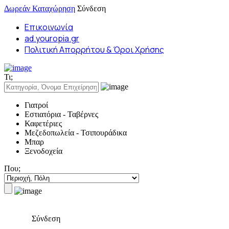
Δωρεάν Καταχώρηση
Σύνδεση
Επικοινωνία
ad.youropia.gr
Πολιτική Απορρήτου & Όροι Χρήσης
Τι;
Γιατροί
Εστιατόρια - Ταβέρνες
Καφετέριες
Μεζεδοπωλεία - Τσιπουράδικα
Μπαρ
Ξενοδοχεία
Που;
Σύνδεση