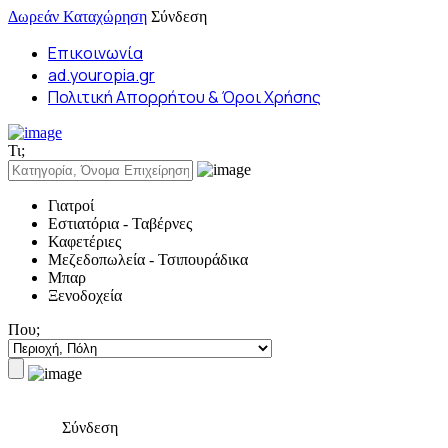
Δωρεάν Καταχώρηση
Σύνδεση
Επικοινωνία
ad.youropia.gr
Πολιτική Απορρήτου & Όροι Χρήσης
Τι;
Γιατροί
Εστιατόρια - Ταβέρνες
Καφετέριες
Μεζεδοπωλεία - Τσιπουράδικα
Μπαρ
Ξενοδοχεία
Που;
Σύνδεση