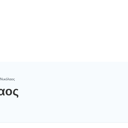
 Νικόλαος
αος