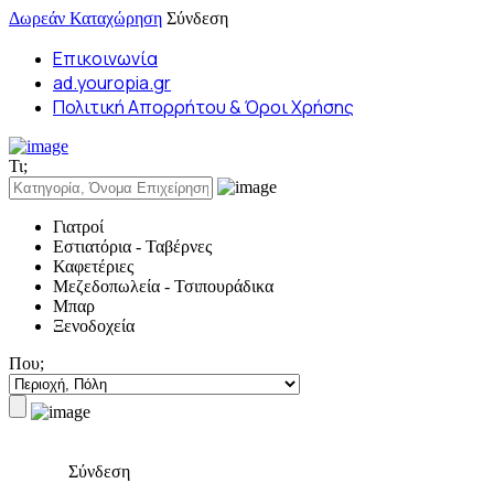
Δωρεάν Καταχώρηση
Σύνδεση
Επικοινωνία
ad.youropia.gr
Πολιτική Απορρήτου & Όροι Χρήσης
Τι;
Γιατροί
Εστιατόρια - Ταβέρνες
Καφετέριες
Μεζεδοπωλεία - Τσιπουράδικα
Μπαρ
Ξενοδοχεία
Που;
Σύνδεση