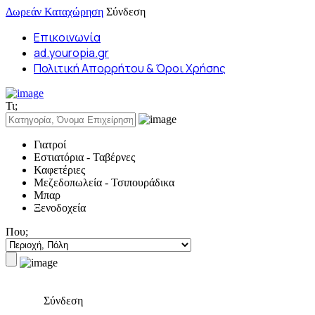
Δωρεάν Καταχώρηση
Σύνδεση
Επικοινωνία
ad.youropia.gr
Πολιτική Απορρήτου & Όροι Χρήσης
Τι;
Γιατροί
Εστιατόρια - Ταβέρνες
Καφετέριες
Μεζεδοπωλεία - Τσιπουράδικα
Μπαρ
Ξενοδοχεία
Που;
Σύνδεση