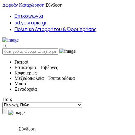
Δωρεάν Καταχώρηση
Σύνδεση
Επικοινωνία
ad.youropia.gr
Πολιτική Απορρήτου & Όροι Χρήσης
Τι;
Γιατροί
Εστιατόρια - Ταβέρνες
Καφετέριες
Μεζεδοπωλεία - Τσιπουράδικα
Μπαρ
Ξενοδοχεία
Που;
Σύνδεση