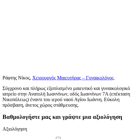
Ράφτης Νίκος,
Χειρουργός Μαιευτήρας – Γυναικολόγος
.
Σύγχρονο και πλήρως εξοπλισμένο μαιευτικό και γυναικολογικό
ιατρείο στην Ανατολή Ιωαννίνων, οδός Ιωαννίνων 7Α (επέκταση
Νικοπόλεως) έναντι του ιερού ναού Αγίου Ιωάννη. Εύκολη
πρόσβαση, άνετος χώρος στάθμευσης.
Βαθμολογήστε μας και γράψτε μια αξιολόγηση
Αξιολόγηση