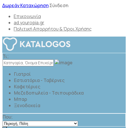
Δωρεάν Καταχώρηση
Σύνδεση
Επικοινωνία
ad.youropia.gr
Πολιτική Απορρήτου & Όροι Χρήσης
Τι;
Γιατροί
Εστιατόρια - Ταβέρνες
Καφετέριες
Μεζεδοπωλεία - Τσιπουράδικα
Μπαρ
Ξενοδοχεία
Που;