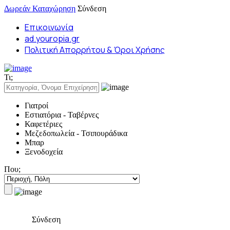
Δωρεάν Καταχώρηση
Σύνδεση
Επικοινωνία
ad.youropia.gr
Πολιτική Απορρήτου & Όροι Χρήσης
Τι;
Γιατροί
Εστιατόρια - Ταβέρνες
Καφετέριες
Μεζεδοπωλεία - Τσιπουράδικα
Μπαρ
Ξενοδοχεία
Που;
Σύνδεση