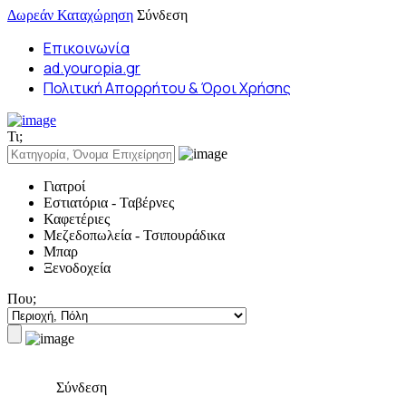
Δωρεάν Καταχώρηση
Σύνδεση
Επικοινωνία
ad.youropia.gr
Πολιτική Απορρήτου & Όροι Χρήσης
Τι;
Γιατροί
Εστιατόρια - Ταβέρνες
Καφετέριες
Μεζεδοπωλεία - Τσιπουράδικα
Μπαρ
Ξενοδοχεία
Που;
Σύνδεση