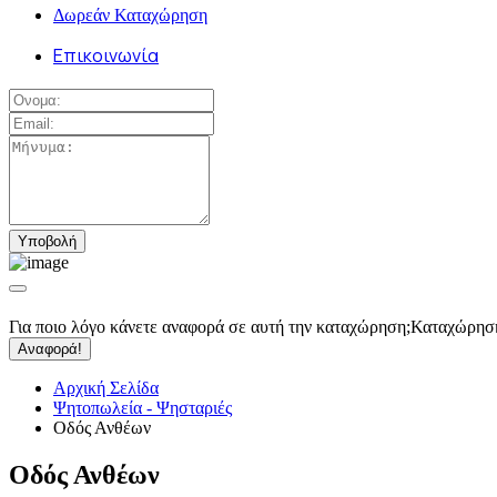
Δωρεάν Καταχώρηση
Επικοινωνία
Για ποιο λόγο κάνετε αναφορά σε αυτή την καταχώρηση;
Καταχώρησ
Αναφορά!
Αρχική Σελίδα
Ψητοπωλεία - Ψησταριές
Οδός Ανθέων
Οδός Ανθέων