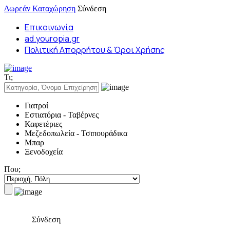
Δωρεάν Καταχώρηση
Σύνδεση
Επικοινωνία
ad.youropia.gr
Πολιτική Απορρήτου & Όροι Χρήσης
Τι;
Γιατροί
Εστιατόρια - Ταβέρνες
Καφετέριες
Μεζεδοπωλεία - Τσιπουράδικα
Μπαρ
Ξενοδοχεία
Που;
Σύνδεση