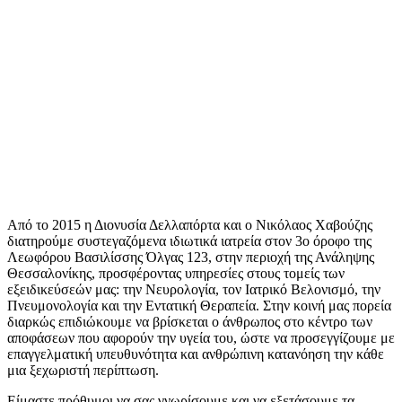
Από το 2015 η Διονυσία Δελλαπόρτα και ο Νικόλαος Χαβούζης
διατηρούμε συστεγαζόμενα ιδιωτικά ιατρεία στον 3ο όροφο της
Λεωφόρου Βασιλίσσης Όλγας 123, στην περιοχή της Ανάληψης
Θεσσαλονίκης, προσφέροντας υπηρεσίες στους τομείς των
εξειδικεύσεών μας: την Νευρολογία, τον Ιατρικό Βελονισμό, την
Πνευμονολογία και την Εντατική Θεραπεία. Στην κοινή μας πορεία
διαρκώς επιδιώκουμε να βρίσκεται ο άνθρωπος στο κέντρο των
αποφάσεων που αφορούν την υγεία του, ώστε να προσεγγίζουμε με
επαγγελματική υπευθυνότητα και ανθρώπινη κατανόηση την κάθε
μια ξεχωριστή περίπτωση.
Είμαστε πρόθυμοι να σας γνωρίσουμε και να εξετάσουμε τα