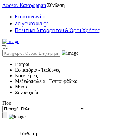
Δωρεάν Καταχώρηση
Σύνδεση
Επικοινωνία
ad.youropia.gr
Πολιτική Απορρήτου & Όροι Χρήσης
Τι;
Γιατροί
Εστιατόρια - Ταβέρνες
Καφετέριες
Μεζεδοπωλεία - Τσιπουράδικα
Μπαρ
Ξενοδοχεία
Που;
Σύνδεση