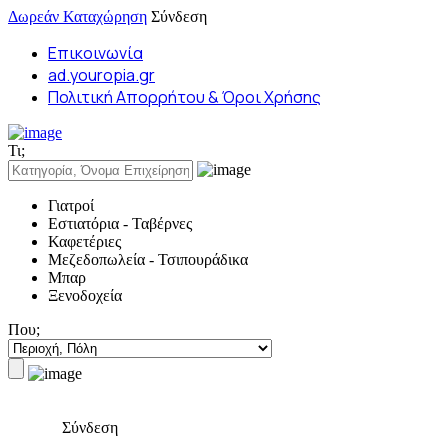
Δωρεάν Καταχώρηση
Σύνδεση
Επικοινωνία
ad.youropia.gr
Πολιτική Απορρήτου & Όροι Χρήσης
Τι;
Γιατροί
Εστιατόρια - Ταβέρνες
Καφετέριες
Μεζεδοπωλεία - Τσιπουράδικα
Μπαρ
Ξενοδοχεία
Που;
Σύνδεση