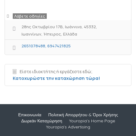
Λάβετε οδηγίες
28ης Οκτωβρίου 17Β, Ιωάννινα, 45332,
Ιωαννίνων, Ήπειρος, Ελλάδα
2651078488, 6947421825
Είστε ιδιοκτήτης ή εργάζεστε εδώ;
Κατοχυρώστε την καταχώρηση τώρα!
Επικοινωνία
Πολιτική Απορρήτου & Όροι Χρήσης
Δωρεάν Καταχώρηση
Youropia’s Home Page
Youropia’s Advertising