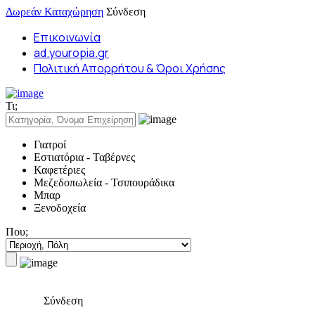
Δωρεάν Καταχώρηση
Σύνδεση
Επικοινωνία
ad.youropia.gr
Πολιτική Απορρήτου & Όροι Χρήσης
Τι;
Γιατροί
Εστιατόρια - Ταβέρνες
Καφετέριες
Μεζεδοπωλεία - Τσιπουράδικα
Μπαρ
Ξενοδοχεία
Που;
Σύνδεση