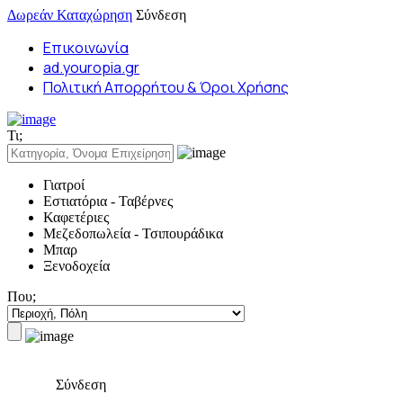
Δωρεάν Καταχώρηση
Σύνδεση
Επικοινωνία
ad.youropia.gr
Πολιτική Απορρήτου & Όροι Χρήσης
Τι;
Γιατροί
Εστιατόρια - Ταβέρνες
Καφετέριες
Μεζεδοπωλεία - Τσιπουράδικα
Μπαρ
Ξενοδοχεία
Που;
Σύνδεση