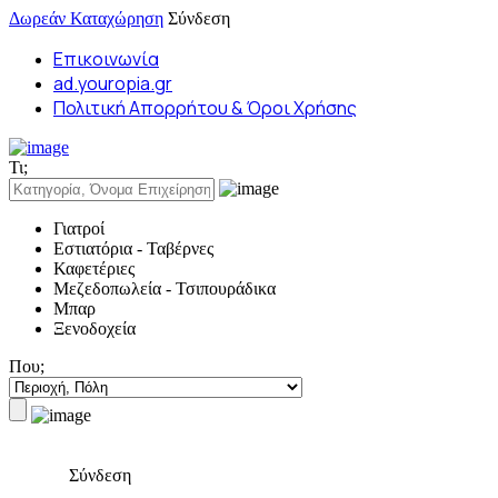
Δωρεάν Καταχώρηση
Σύνδεση
Επικοινωνία
ad.youropia.gr
Πολιτική Απορρήτου & Όροι Χρήσης
Τι;
Γιατροί
Εστιατόρια - Ταβέρνες
Καφετέριες
Μεζεδοπωλεία - Τσιπουράδικα
Μπαρ
Ξενοδοχεία
Που;
Σύνδεση