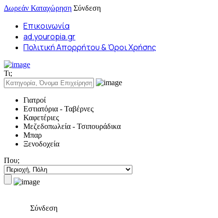
Δωρεάν Καταχώρηση
Σύνδεση
Επικοινωνία
ad.youropia.gr
Πολιτική Απορρήτου & Όροι Χρήσης
Τι;
Γιατροί
Εστιατόρια - Ταβέρνες
Καφετέριες
Μεζεδοπωλεία - Τσιπουράδικα
Μπαρ
Ξενοδοχεία
Που;
Σύνδεση