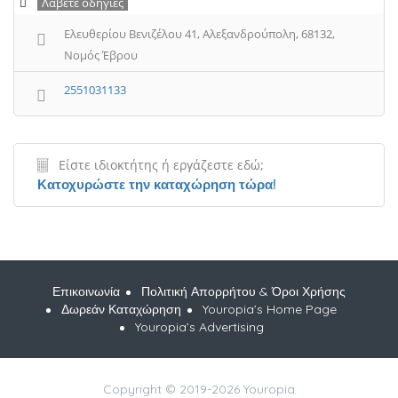
Λάβετε οδηγίες
Ελευθερίου Βενιζέλου 41, Αλεξανδρούπολη, 68132,
Νομός Έβρου
2551031133
Είστε ιδιοκτήτης ή εργάζεστε εδώ;
Κατοχυρώστε την καταχώρηση τώρα!
Επικοινωνία
Πολιτική Απορρήτου & Όροι Χρήσης
Δωρεάν Καταχώρηση
Youropia’s Home Page
Youropia’s Advertising
Copyright © 2019-2026 Youropia