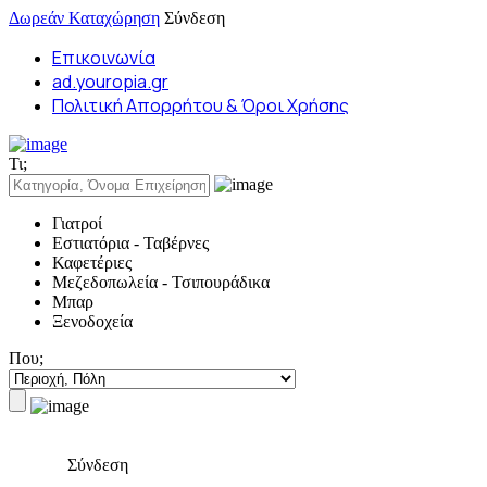
Δωρεάν Καταχώρηση
Σύνδεση
Επικοινωνία
ad.youropia.gr
Πολιτική Απορρήτου & Όροι Χρήσης
Τι;
Γιατροί
Εστιατόρια - Ταβέρνες
Καφετέριες
Μεζεδοπωλεία - Τσιπουράδικα
Μπαρ
Ξενοδοχεία
Που;
Σύνδεση