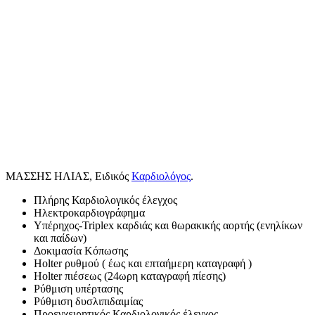
ΜΑΣΣΗΣ ΗΛΙΑΣ, Ειδικός
Καρδιολόγος
.
Πλήρης Καρδιολογικός έλεγχος
Ηλεκτροκαρδιογράφημα
Υπέρηχος-Triplex καρδιάς και θωρακικής αορτής (ενηλίκων
και παίδων)
Δοκιμασία Κόπωσης
Holter ρυθμού ( έως και επταήμερη καταγραφή )
Holter πιέσεως (24ωρη καταγραφή πίεσης)
Ρύθμιση υπέρτασης
Ρύθμιση δυσλιπιδαιμίας
Προεγχειρητικός Καρδιολογικός έλεγχος