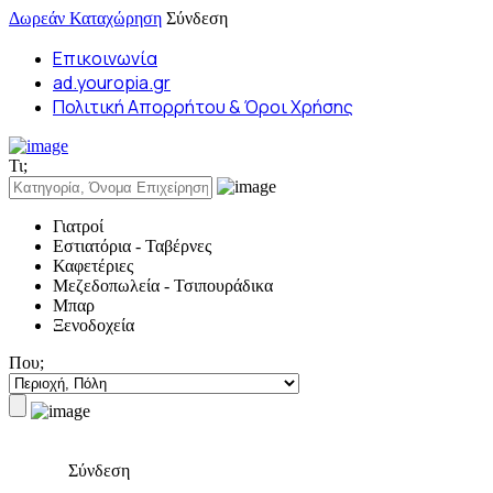
Δωρεάν Καταχώρηση
Σύνδεση
Επικοινωνία
ad.youropia.gr
Πολιτική Απορρήτου & Όροι Χρήσης
Τι;
Γιατροί
Εστιατόρια - Ταβέρνες
Καφετέριες
Μεζεδοπωλεία - Τσιπουράδικα
Μπαρ
Ξενοδοχεία
Που;
Σύνδεση