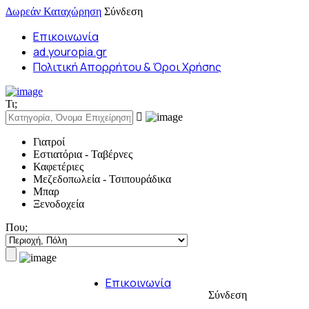
Δωρεάν Καταχώρηση
Σύνδεση
Επικοινωνία
ad.youropia.gr
Πολιτική Απορρήτου & Όροι Χρήσης
Τι;
Γιατροί
Εστιατόρια - Ταβέρνες
Καφετέριες
Μεζεδοπωλεία - Τσιπουράδικα
Μπαρ
Ξενοδοχεία
Που;
Επικοινωνία
Σύνδεση