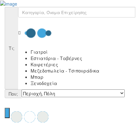
Δωρεάν Καταχώρηση
Σύνδεση
Επικοινωνία
ad.youropia.gr
Πολιτική Απορρήτου & Όροι Χρήσης
Τι;
Γιατροί
Εστιατόρια - Ταβέρνες
Καφετέριες
Μεζεδοπωλεία - Τσιπουράδικα
Μπαρ
Ξενοδοχεία
Που;