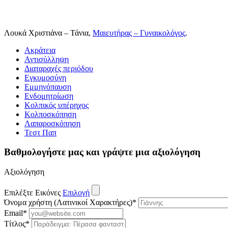
Λουκά Χριστιάνα – Τάνια,
Μαιευτήρας – Γυναικολόγος
.
Ακράτεια
Αντισύλληψη
Διαταραχές περιόδου
Εγκυμοσύνη
Εμμηνόπαυση
Ενδομητρίωση
Κολπικός υπέρηχος
Κολποσκόπηση
Λαπαροσκόπηση
Τεστ Παπ
Βαθμολογήστε μας και γράψτε μια αξιολόγηση
Αξιολόγηση
Επιλέξτε Εικόνες
Επιλογή
Όνομα χρήστη (Λατινικοί Χαρακτήρες)
*
Email
*
Τίτλος
*