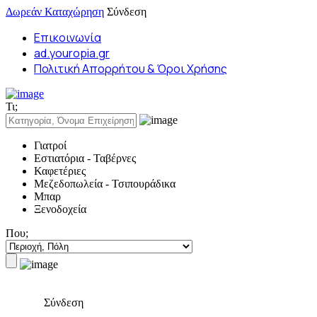
Δωρεάν Καταχώρηση
Σύνδεση
Επικοινωνία
ad.youropia.gr
Πολιτική Απορρήτου & Όροι Χρήσης
Τι;
Γιατροί
Εστιατόρια - Ταβέρνες
Καφετέριες
Μεζεδοπωλεία - Τσιπουράδικα
Μπαρ
Ξενοδοχεία
Που;
Σύνδεση