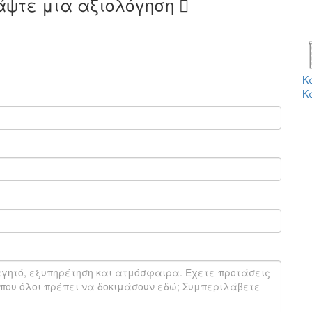
άψτε μια αξιολόγηση
Κ
Κ