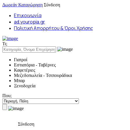
Δωρεάν Καταχώρηση
Σύνδεση
Επικοινωνία
ad.youropia.gr
Πολιτική Απορρήτου & Όροι Χρήσης
Τι;
Γιατροί
Εστιατόρια - Ταβέρνες
Καφετέριες
Μεζεδοπωλεία - Τσιπουράδικα
Μπαρ
Ξενοδοχεία
Που;
Σύνδεση