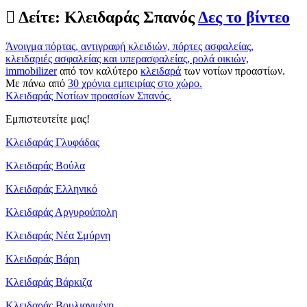
Δείτε:
Κλειδαράς Σπανός
Δες το βίντεο
Άνοιγμα πόρτας, αντιγραφή κλειδιών, πόρτες ασφαλείας,
κλειδαριές ασφαλείας και υπερασφαλείας, ρολά οικιών,
immobilizer
από τον καλύτερο
κλειδαρά
των νοτίων προαστίων.
Με πάνω από
30 χρόνια εμπειρίας στο χώρο.
Κλειδαράς Νοτίων προασίων Σπανός.
Εμπιστευτείτε μας!
Κλειδαράς Γλυφάδας
Κλειδαράς Βούλα
Κλειδαράς Ελληνικό
Κλειδαράς Αργυρούπολη
Κλειδαράς Νέα Σμύρνη
Κλειδαράς Βάρη
Κλειδαράς Βάρκιζα
Κλειδαράς Βουλιαγμένη