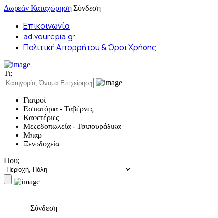
Δωρεάν Καταχώρηση
Σύνδεση
Επικοινωνία
ad.youropia.gr
Πολιτική Απορρήτου & Όροι Χρήσης
Τι;
Γιατροί
Εστιατόρια - Ταβέρνες
Καφετέριες
Μεζεδοπωλεία - Τσιπουράδικα
Μπαρ
Ξενοδοχεία
Που;
Σύνδεση