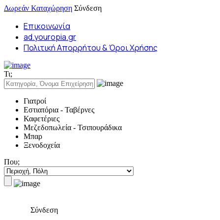
Δωρεάν Καταχώρηση
Σύνδεση
Επικοινωνία
ad.youropia.gr
Πολιτική Απορρήτου & Όροι Χρήσης
Τι;
Γιατροί
Εστιατόρια - Ταβέρνες
Καφετέριες
Μεζεδοπωλεία - Τσιπουράδικα
Μπαρ
Ξενοδοχεία
Που;
Σύνδεση