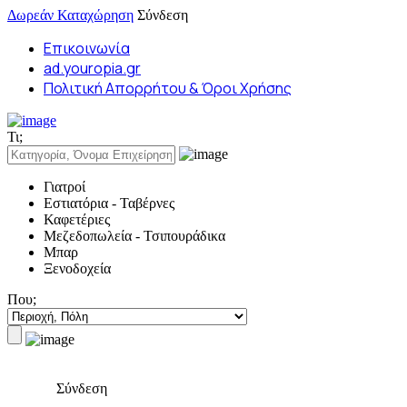
Δωρεάν Καταχώρηση
Σύνδεση
Επικοινωνία
ad.youropia.gr
Πολιτική Απορρήτου & Όροι Χρήσης
Τι;
Γιατροί
Εστιατόρια - Ταβέρνες
Καφετέριες
Μεζεδοπωλεία - Τσιπουράδικα
Μπαρ
Ξενοδοχεία
Που;
Σύνδεση