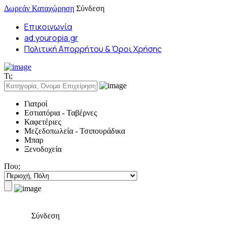
Δωρεάν Καταχώρηση
Σύνδεση
Επικοινωνία
ad.youropia.gr
Πολιτική Απορρήτου & Όροι Χρήσης
Τι;
Γιατροί
Εστιατόρια - Ταβέρνες
Καφετέριες
Μεζεδοπωλεία - Τσιπουράδικα
Μπαρ
Ξενοδοχεία
Που;
Σύνδεση