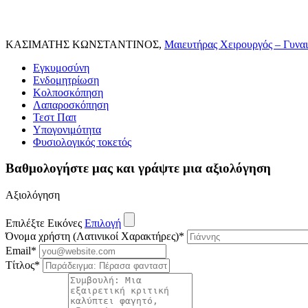
ΚΑΣΙΜΑΤΗΣ ΚΩΝΣΤΑΝΤΙΝΟΣ,
Μαιευτήρας Χειρουργός – Γυνα
Εγκυμοσύνη
Ενδομητρίωση
Κολποσκόπηση
Λαπαροσκόπηση
Τεστ Παπ
Υπογονιμότητα
Φυσιολογικός τοκετός
Βαθμολογήστε μας και γράψτε μια αξιολόγηση
Αξιολόγηση
Επιλέξτε Εικόνες
Επιλογή
Όνομα χρήστη (Λατινικοί Χαρακτήρες)
*
Email
*
Τίτλος
*