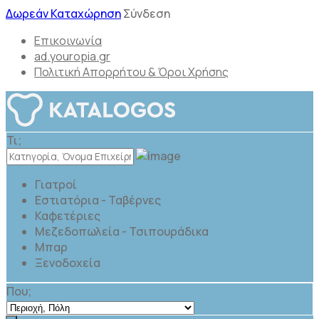
Δωρεάν Καταχώρηση
Σύνδεση
Επικοινωνία
ad.youropia.gr
Πολιτική Απορρήτου & Όροι Χρήσης
Τι;
Γιατροί
Εστιατόρια - Ταβέρνες
Καφετέριες
Μεζεδοπωλεία - Τσιπουράδικα
Μπαρ
Ξενοδοχεία
Που;