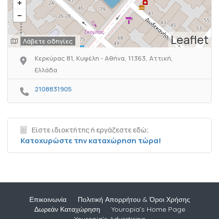
Leaflet
Λάβετε οδηγίες
Κερκύρας 81, Κυψέλη - Αθήνα, 11363, Αττική,
Ελλάδα
2108831905
Είστε ιδιοκτήτης ή εργάζεστε εδώ;
Κατοχυρώστε την καταχώρηση τώρα!
Επικοινωνία
Πολιτική Απορρήτου & Όροι Χρήσης
Δωρεάν Καταχώρηση
Youropia’s Home Page