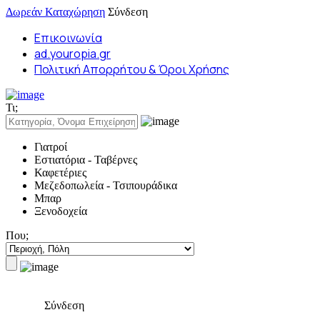
Δωρεάν Καταχώρηση
Σύνδεση
Επικοινωνία
ad.youropia.gr
Πολιτική Απορρήτου & Όροι Χρήσης
Τι;
Γιατροί
Εστιατόρια - Ταβέρνες
Καφετέριες
Μεζεδοπωλεία - Τσιπουράδικα
Μπαρ
Ξενοδοχεία
Που;
Σύνδεση