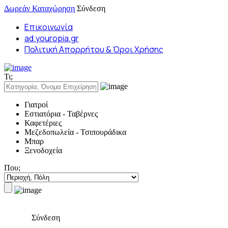
Δωρεάν Καταχώρηση
Σύνδεση
Επικοινωνία
ad.youropia.gr
Πολιτική Απορρήτου & Όροι Χρήσης
Τι;
Γιατροί
Εστιατόρια - Ταβέρνες
Καφετέριες
Μεζεδοπωλεία - Τσιπουράδικα
Μπαρ
Ξενοδοχεία
Που;
Σύνδεση