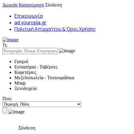
Δωρεάν Καταχώρηση
Σύνδεση
Επικοινωνία
ad.youropia.gr
Πολιτική Απορρήτου & Όροι Χρήσης
Τι;
Γιατροί
Εστιατόρια - Ταβέρνες
Καφετέριες
Μεζεδοπωλεία - Τσιπουράδικα
Μπαρ
Ξενοδοχεία
Που;
Σύνδεση