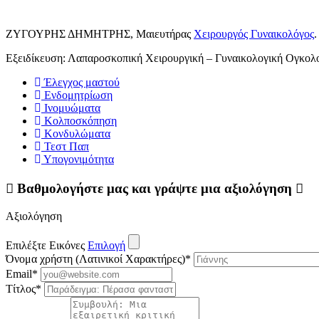
ΖΥΓΟΥΡΗΣ ΔΗΜΗΤΡΗΣ, Μαιευτήρας
Χειρουργός Γυναικολόγος
.
Εξειδίκευση: Λαπαροσκοπική Χειρουργική – Γυναικολογική Ογκολο
Έλεγχος μαστού
Ενδομητρίωση
Ινομυώματα
Κολποσκόπηση
Κονδυλώματα
Τεστ Παπ
Υπογονιμότητα
Βαθμολογήστε μας και γράψτε μια αξιολόγηση
Αξιολόγηση
Επιλέξτε Εικόνες
Επιλογή
Όνομα χρήστη (Λατινικοί Χαρακτήρες)
*
Email
*
Τίτλος
*