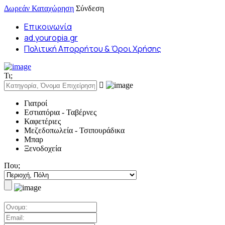
Δωρεάν Καταχώρηση
Σύνδεση
Επικοινωνία
ad.youropia.gr
Πολιτική Απορρήτου & Όροι Χρήσης
Τι;
Γιατροί
Εστιατόρια - Ταβέρνες
Καφετέριες
Μεζεδοπωλεία - Τσιπουράδικα
Μπαρ
Ξενοδοχεία
Που;