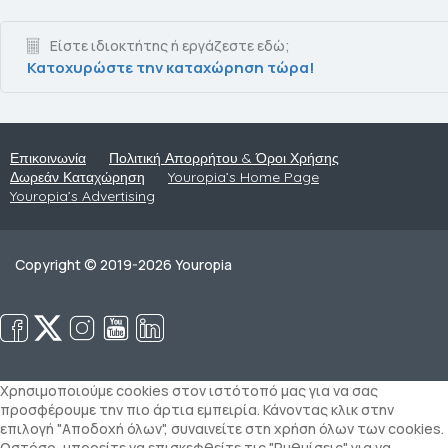
Είστε ιδιοκτήτης ή εργάζεστε εδώ;
Κατοχυρώστε την καταχώρηση τώρα!
Επικοινωνία
Πολιτική Απορρήτου & Όροι Χρήσης
Δωρεάν Καταχώρηση
Youropia’s Home Page
Youropia’s Advertising
Copyright © 2019-2026 Youropia
Χρησιμοποιούμε cookies στον ιστότοπό μας για να σας
προσφέρουμε την πιο άρτια εμπειρία. Κάνοντας κλικ στην
επιλογή "Αποδοχή όλων", συναινείτε στη χρήση όλων των cookies.
Ωστόσο, μπορείτε να επισκεφθείτε τις "Ρυθμίσεις" για να