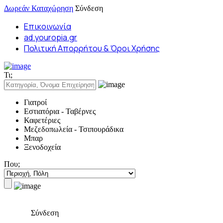
Δωρεάν Καταχώρηση
Σύνδεση
Επικοινωνία
ad.youropia.gr
Πολιτική Απορρήτου & Όροι Χρήσης
Τι;
Γιατροί
Εστιατόρια - Ταβέρνες
Καφετέριες
Μεζεδοπωλεία - Τσιπουράδικα
Μπαρ
Ξενοδοχεία
Που;
Σύνδεση