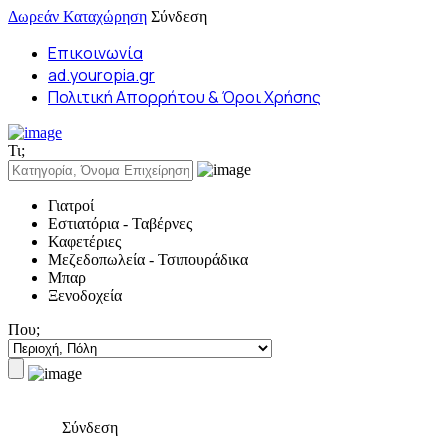
Δωρεάν Καταχώρηση
Σύνδεση
Επικοινωνία
ad.youropia.gr
Πολιτική Απορρήτου & Όροι Χρήσης
Τι;
Γιατροί
Εστιατόρια - Ταβέρνες
Καφετέριες
Μεζεδοπωλεία - Τσιπουράδικα
Μπαρ
Ξενοδοχεία
Που;
Σύνδεση