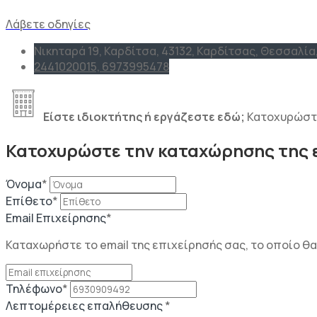
Λάβετε οδηγίες
Νικηταρά 19, Καρδίτσα, 43132, Καρδίτσας, Θεσσαλία
2441020015, 6973995478
Είστε ιδιοκτήτης ή εργάζεστε εδώ;
Κατοχυρώστ
Κατοχυρώστε την καταχώρησης της 
Όνομα
*
Επίθετο
*
Email Επιχείρησης
*
Καταχωρήστε το email της επιχείρησής σας, το οποίο θ
Τηλέφωνο
*
Λεπτομέρειες επαλήθευσης
*