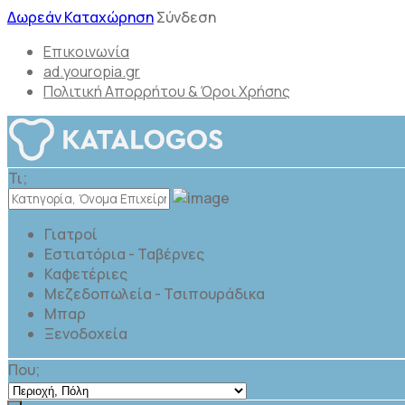
Δωρεάν Καταχώρηση
Σύνδεση
Επικοινωνία
ad.youropia.gr
Πολιτική Απορρήτου & Όροι Χρήσης
Τι;
Γιατροί
Εστιατόρια - Ταβέρνες
Καφετέριες
Μεζεδοπωλεία - Τσιπουράδικα
Μπαρ
Ξενοδοχεία
Που;