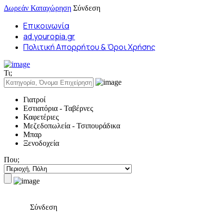
Δωρεάν Καταχώρηση
Σύνδεση
Επικοινωνία
ad.youropia.gr
Πολιτική Απορρήτου & Όροι Χρήσης
Τι;
Γιατροί
Εστιατόρια - Ταβέρνες
Καφετέριες
Μεζεδοπωλεία - Τσιπουράδικα
Μπαρ
Ξενοδοχεία
Που;
Σύνδεση